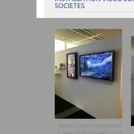
SOCIETES
NOUVELLE SERIE FWD-65AG9G/T
ECRANS PROFESSIONNELS OLED