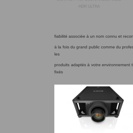
HDR ULTRA
fiabilité associée à un nom connu et reco
à la fois du grand public comme du profes
les
produits adaptés à votre environnement t
fixés