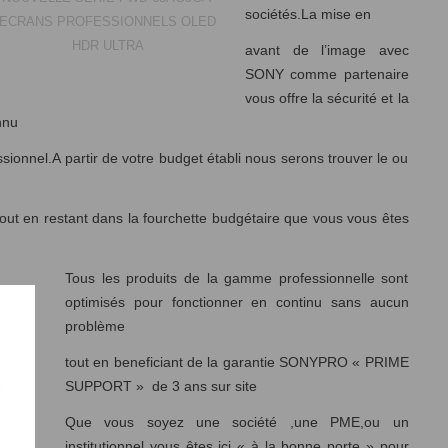
sociétés.La mise en
ECRANS PROFESSIONNELS OLED
HDR ULTRA
avant de l’image avec
SONY comme partenaire
vous offre la sécurité et la
nnu
sionnel.A partir de votre budget établi nous serons trouver le ou
out en restant dans la fourchette budgétaire que vous vous êtes
Tous les produits de la gamme professionnelle sont
optimisés pour fonctionner en continu sans aucun
problème
tout en beneficiant de la garantie SONYPRO « PRIME
SUPPORT » de 3 ans sur site
Que vous soyez une société ,une PME,ou un
institutionnel vous êtes ici « à la bonne porte » pour