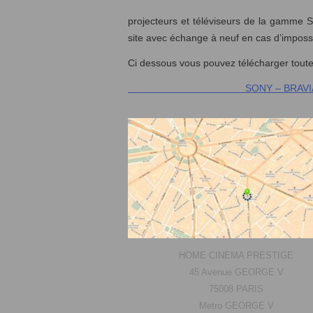
projecteurs et téléviseurs de la gamme 
site avec échange à neuf en cas d’impossi
Ci dessous vous pouvez télécharger to
SONY – BRAVIA PRO –
HOME CINEMA PRESTIGE
45 Avenue GEORGE V
75008 PARIS
Metro GEORGE V