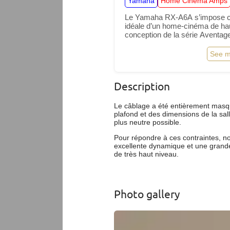
Yamaha
Home Cinema Amps
Le Yamaha RX-A6A s’impose c
idéale d’un home-cinéma de ha
conception de la série Aventag
pensé pour les passionnés exige
puissante, prise en charge des
See m
Description
Le câblage a été entièrement masqu
plafond et des dimensions de la sall
plus neutre possible.
Pour répondre à ces contraintes, n
excellente dynamique et une grande
de très haut niveau.
Photo gallery