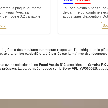
Focal
Speakers
omme la plaque tournante
La Focal Vestia N°2 est une 
ut niveau. Avec sa
de gamme qui combine éléga
e, ce modèle 9.2 canaux est
acoustiques d’exception. Do
ants : amplification
telles que la membrane Slate
 formats audio-vidéo…
TAM, elle s’impose comme
ore
Se
é grâce à des moulures sur mesure respectant l’esthétique de la pièc
e, une attention particulière a été portée sur la maîtrise des résonance
ous avons sélectionné les
Focal Vestia N°2
associées au
Yamaha RX-
 précision. La partie vidéo repose sur le
Sony VPL-VW5000ES
, capa