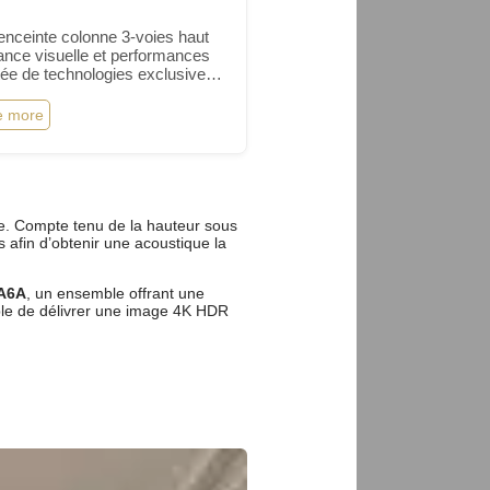
enceinte colonne 3-voies haut
nce visuelle et performances
tée de technologies exclusives
fiber et le tweeter « M-shape »
 un…
e more
e. Compte tenu de la hauteur sous
s afin d’obtenir une acoustique la
A6A
, un ensemble offrant une
ble de délivrer une image 4K HDR